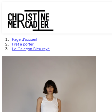
Page d'accueil
Prêt à porter
Le Caleçon Bleu rayé