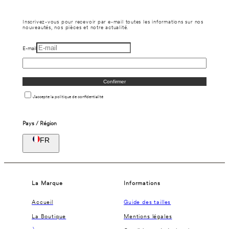
Inscrivez-vous pour recevoir par e-mail toutes les informations sur nos
nouveautés, nos pièces et notre actualité.
E-mail
Confirmer
J'accepte la politique de confidentialité
Pays / Région
FR
La Marque
Informations
Accueil
Guide des tailles
La Boutique
Mentions légales