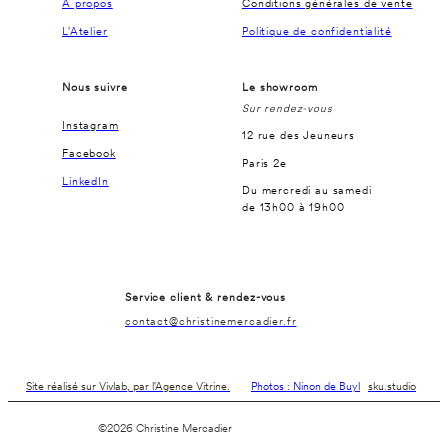
À propos
Conditions générales de vente
L'Atelier
Politique de confidentialité
Nous suivre
Le showroom
Sur rendez-vous
Instagram
12 rue des Jeuneurs
Facebook
Paris 2e
LinkedIn
Du mercredi au samedi
de 13h00 à 19h00
Service client & rendez-vous
contact@christinemercadier.fr
Site réalisé sur Vivlab, par l'Agence Vitrine.
Photos : Ninon de Buyl
sku.studio
©2026 Christine Mercadier